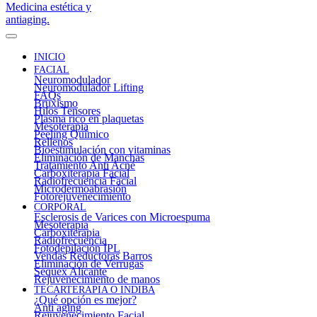
INICIO
FACIAL
Neuromodulador
Neuromodulador Lifting
FAQs
Bruxismo
Hilos Tensores
Plasma rico en plaquetas
Mesoterapia
Peeling Químico
Rellenos
Bioestimulación con vitaminas
Eliminación de Manchas
Tratamiento Anti Acné
Carboxiterapia Facial
Radiofrecuencia Facial
Microdermoabrasión
Fotorejuvenecimiento
CORPORAL
Esclerosis de Varices con Microespuma
Mesoterapia
Carboxiterapia
Radiofrecuencia
Fotodepilación IPL
Vendas Reductoras Barros
Eliminación de Verrugas
Sequex Alicante
Rejuvenecimiento de manos
TECARTERAPIA O INDIBA
¿Qué opción es mejor?
Anti aging
Rejuvenecimiento Facial