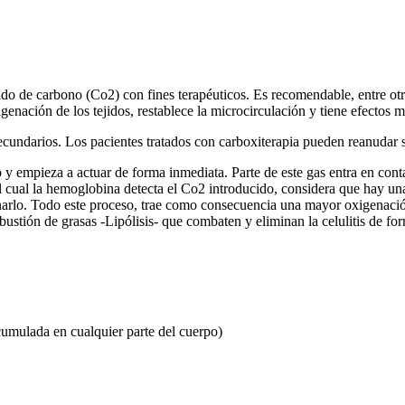
o de carbono (Co2) con fines terapéuticos. Es recomendable, entre otras,
enación de los tejidos, restablece la microcirculación y tiene efectos mu
 secundarios. Los pacientes tratados con carboxiterapia pueden reanudar 
y empieza a actuar de forma inmediata. Parte de este gas entra en contac
 cual la hemoglobina detecta el Co2 introducido, considera que hay 
inarlo. Todo este proceso, trae como consecuencia una mayor oxigenaci
stión de grasas -Lipólisis- que combaten y eliminan la celulitis de form
cumulada en cualquier parte del cuerpo)