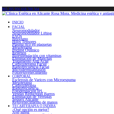
965 205 956
618 788 564
INICIO
FACIAL
Neuromodulador
Neuromodulador Lifting
FAQs
Bruxismo
Hilos Tensores
Plasma rico en plaquetas
Mesoterapia
Peeling Químico
Rellenos
Bioestimulación con vitaminas
Eliminación de Manchas
Tratamiento Anti Acné
Carboxiterapia Facial
Radiofrecuencia Facial
Microdermoabrasión
Fotorejuvenecimiento
CORPORAL
Esclerosis de Varices con Microespuma
Mesoterapia
Carboxiterapia
Radiofrecuencia
Fotodepilación IPL
Vendas Reductoras Barros
Eliminación de Verrugas
Sequex Alicante
Rejuvenecimiento de manos
TECARTERAPIA O INDIBA
¿Qué opción es mejor?
Anti aging