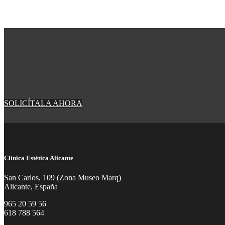
SOLICÍTALA AHORA
Clínica Estética Alicante
San Carlos, 109 (Zona Museo Marq)
Alicante, España
965 20 59 56
618 788 564