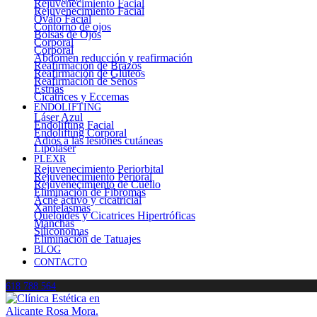
Rejuvenecimiento Facial
Rejuvenecimiento Facial
Óvalo Facial
Contorno de ojos
Bolsas de Ojos
Corporal
Corporal
Abdomen reducción y reafirmación
Reafirmación de Brazos
Reafirmación de Glúteos
Reafirmación de Senos
Estrías
Cicatrices y Eccemas
ENDOLIFTING
Láser Azul
Endolifting Facial
Endolifting Corporal
Adiós a las lesiones cutáneas
Lipoláser
PLEXR
Rejuvenecimiento Periorbital
Rejuvenecimiento Perioral
Rejuvenecimiento de Cuello
Eliminación de Fibromas
Acné activo y cicatricial
Xantelasmas
Queloides y Cicatrices Hipertróficas
Manchas
Siliconomas
Eliminación de Tatuajes
BLOG
CONTACTO
618 788 564