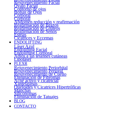
Rejuvenecimiento Facial
Óvalo Facial
Contorno de ojos
Bolsas de Ojos
Corporal
Corporal
Abdomen reducción y reafirmación
Reafirmación de Brazos
Reafirmación de Glúteos
Reafirmación de Senos
Estrías
Cicatrices y Eccemas
ENDOLIFTING
Láser Azul
Endolifting Facial
Endolifting Corporal
Adiós a las lesiones cutáneas
Lipoláser
PLEXR
Rejuvenecimiento Periorbital
Rejuvenecimiento Perioral
Rejuvenecimiento de Cuello
Eliminación de Fibromas
Acné activo y cicatricial
Xantelasmas
Queloides y Cicatrices Hipertróficas
Manchas
Siliconomas
Eliminación de Tatuajes
BLOG
CONTACTO