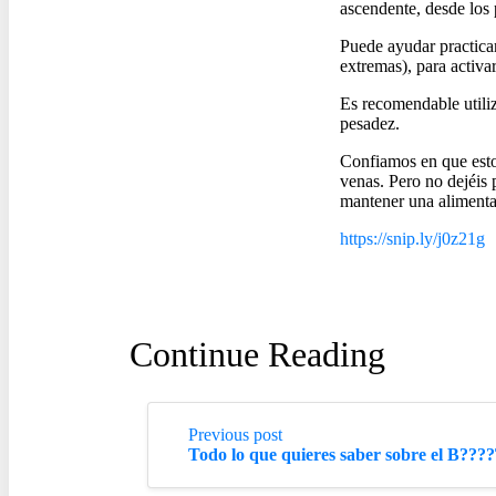
ascendente, desde los 
Puede ayudar practicar
extremas), para activar
Es recomendable utiliz
pesadez.
Confiamos en que esto
venas. Pero no dejéis p
mantener una alimenta
https://snip.ly/j0z21g
A
Continue Reading
Previous post
Todo lo que quieres saber sobre el B??