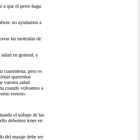
ar a que el perro haga
labras: no ayudamos a
avar las molestias de
 salud en general, y
la cuarentena, pero es
 Venas queremos
r vuestra salud
aria cuando volvamos a
etorno venoso.
tando el trabajo de las
 ello debemos tener en
do del masaje debe ser