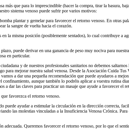
asa más que para lo imprescindible (hacer la compra, tirar la basura, baj
estro sistema venoso puede sufrir por varios motivos:
bomba plantar y gemelar para favorecer el retorno venoso. En otras pa
ar la sangre de vuelta hacia el corazón.
en la misma posición (posiblemente sentados), lo cual contribuye a agr
o plazo, puede derivar en una ganancia de peso muy nociva para nuestra
osa en particular.
d ciudadana y de nuestros profesionales sanitarios no debemos saltarnos 
go para mejorar nuestra salud venosa. Desde la Asociación Cuida Tus
s vamos a dar una pequeña recomendación que puede ayudaros a mejora
l confinamiento, aunque también lo podréis aplicar a vuestra rutina di
s a dar las claves para practicar un masaje que ayude a favorecer el r
 que favorezca el retorno venoso.
o puede ayudar a estimular la circulación en la dirección correcta, facili
viando las molestias vinculadas a la Insuficiencia Venosa Crónica. Para
ón adecuada. Queremos favorecer el retorno venoso, por lo que el senti