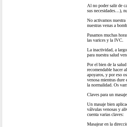
Al no poder salir de c
sus necesidades…), nu
No activamos nuestra 
nuestras venas a bombe
Pasamos muchas horas 
las varices y la IVC.
La inactividad, a larg
para nuestra salud ven
Por el bien de la salu
recomendable hacer al
apoyaros, y por eso o
venosa mientras dure e
la normalidad. Os vamo
Claves para un masaje
Un masaje bien aplicad
válvulas venosas y ali
cuenta varias claves:
Masajear en la direcci