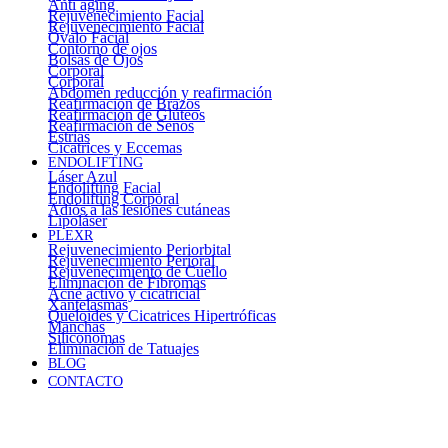
Anti aging
Rejuvenecimiento Facial
Rejuvenecimiento Facial
Óvalo Facial
Contorno de ojos
Bolsas de Ojos
Corporal
Corporal
Abdomen reducción y reafirmación
Reafirmación de Brazos
Reafirmación de Glúteos
Reafirmación de Senos
Estrías
Cicatrices y Eccemas
ENDOLIFTING
Láser Azul
Endolifting Facial
Endolifting Corporal
Adiós a las lesiones cutáneas
Lipoláser
PLEXR
Rejuvenecimiento Periorbital
Rejuvenecimiento Perioral
Rejuvenecimiento de Cuello
Eliminación de Fibromas
Acné activo y cicatricial
Xantelasmas
Queloides y Cicatrices Hipertróficas
Manchas
Siliconomas
Eliminación de Tatuajes
BLOG
CONTACTO