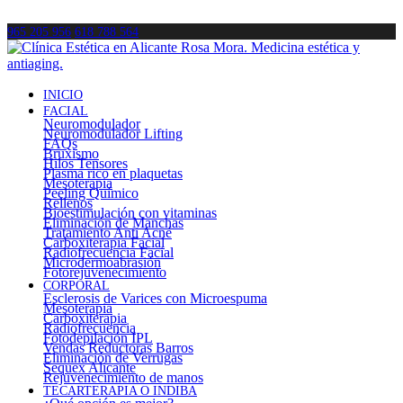
965 205 956
618 788 564
INICIO
FACIAL
Neuromodulador
Neuromodulador Lifting
FAQs
Bruxismo
Hilos Tensores
Plasma rico en plaquetas
Mesoterapia
Peeling Químico
Rellenos
Bioestimulación con vitaminas
Eliminación de Manchas
Tratamiento Anti Acné
Carboxiterapia Facial
Radiofrecuencia Facial
Microdermoabrasión
Fotorejuvenecimiento
CORPORAL
Esclerosis de Varices con Microespuma
Mesoterapia
Carboxiterapia
Radiofrecuencia
Fotodepilación IPL
Vendas Reductoras Barros
Eliminación de Verrugas
Sequex Alicante
Rejuvenecimiento de manos
TECARTERAPIA O INDIBA