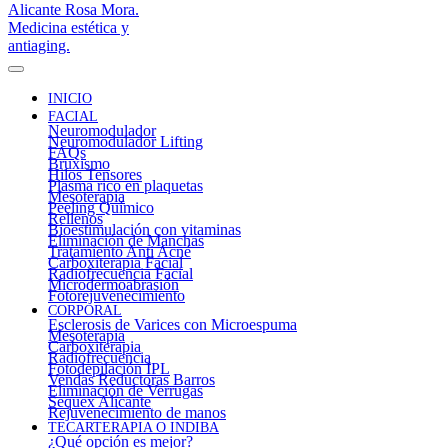
INICIO
FACIAL
Neuromodulador
Neuromodulador Lifting
FAQs
Bruxismo
Hilos Tensores
Plasma rico en plaquetas
Mesoterapia
Peeling Químico
Rellenos
Bioestimulación con vitaminas
Eliminación de Manchas
Tratamiento Anti Acné
Carboxiterapia Facial
Radiofrecuencia Facial
Microdermoabrasión
Fotorejuvenecimiento
CORPORAL
Esclerosis de Varices con Microespuma
Mesoterapia
Carboxiterapia
Radiofrecuencia
Fotodepilación IPL
Vendas Reductoras Barros
Eliminación de Verrugas
Sequex Alicante
Rejuvenecimiento de manos
TECARTERAPIA O INDIBA
¿Qué opción es mejor?