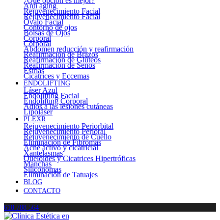
¿Qué opción es mejor?
Anti aging
Rejuvenecimiento Facial
Rejuvenecimiento Facial
Óvalo Facial
Contorno de ojos
Bolsas de Ojos
Corporal
Corporal
Abdomen reducción y reafirmación
Reafirmación de Brazos
Reafirmación de Glúteos
Reafirmación de Senos
Estrías
Cicatrices y Eccemas
ENDOLIFTING
Láser Azul
Endolifting Facial
Endolifting Corporal
Adiós a las lesiones cutáneas
Lipoláser
PLEXR
Rejuvenecimiento Periorbital
Rejuvenecimiento Perioral
Rejuvenecimiento de Cuello
Eliminación de Fibromas
Acné activo y cicatricial
Xantelasmas
Queloides y Cicatrices Hipertróficas
Manchas
Siliconomas
Eliminación de Tatuajes
BLOG
CONTACTO
618 788 564