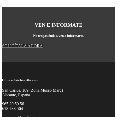
Skip
to
content
VEN E INFORMATE
No tengas dudas, ven a informarte.
SOLICÍTALA AHORA
Clínica Estética Alicante
San Carlos, 109 (Zona Museo Marq)
Alicante, España
965 20 59 56
618 788 564