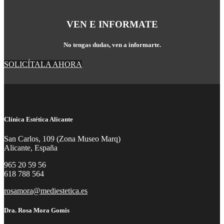
VEN E INFORMATE
No tengas dudas, ven a informarte.
SOLICÍTALA AHORA
Clínica Estética Alicante
San Carlos, 109 (Zona Museo Marq)
Alicante, España
965 20 59 56
618 788 564
rosamora@mediestetica.es
Dra. Rosa Mora Gomis