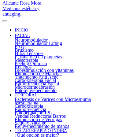
INICIO
FACIAL
Neuromodulador
Neuromodulador Lifting
FAQs
Bruxismo
Hilos Tensores
Plasma rico en plaquetas
Mesoterapia
Peeling Químico
Rellenos
Bioestimulación con vitaminas
Eliminación de Manchas
Tratamiento Anti Acné
Carboxiterapia Facial
Radiofrecuencia Facial
Microdermoabrasión
Fotorejuvenecimiento
CORPORAL
Esclerosis de Varices con Microespuma
Mesoterapia
Carboxiterapia
Radiofrecuencia
Fotodepilación IPL
Vendas Reductoras Barros
Eliminación de Verrugas
Sequex Alicante
Rejuvenecimiento de manos
TECARTERAPIA O INDIBA
¿Qué opción es mejor?