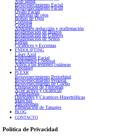
Anti aging
Rejuvenecimiento Facial
Rejuvenecimiento Facial
Óvalo Facial
Contorno de ojos
Bolsas de Ojos
Corporal
Corporal
Abdomen reducción y reafirmación
Reafirmación de Brazos
Reafirmación de Glúteos
Reafirmación de Senos
Estrías
Cicatrices y Eccemas
ENDOLIFTING
Láser Azul
Endolifting Facial
Endolifting Corporal
Adiós a las lesiones cutáneas
Lipoláser
PLEXR
Rejuvenecimiento Periorbital
Rejuvenecimiento Perioral
Rejuvenecimiento de Cuello
Eliminación de Fibromas
Acné activo y cicatricial
Xantelasmas
Queloides y Cicatrices Hipertróficas
Manchas
Siliconomas
Eliminación de Tatuajes
BLOG
CONTACTO
Política de Privacidad