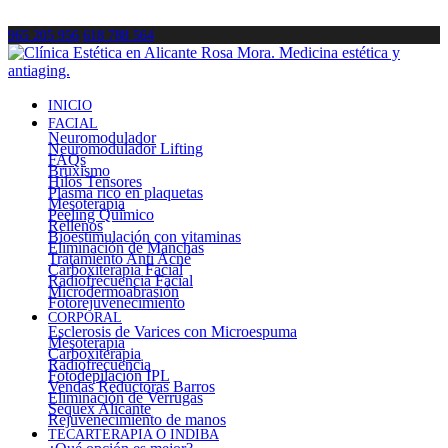
965 205 956
618 788 564
INICIO
FACIAL
Neuromodulador
Neuromodulador Lifting
FAQs
Bruxismo
Hilos Tensores
Plasma rico en plaquetas
Mesoterapia
Peeling Químico
Rellenos
Bioestimulación con vitaminas
Eliminación de Manchas
Tratamiento Anti Acné
Carboxiterapia Facial
Radiofrecuencia Facial
Microdermoabrasión
Fotorejuvenecimiento
CORPORAL
Esclerosis de Varices con Microespuma
Mesoterapia
Carboxiterapia
Radiofrecuencia
Fotodepilación IPL
Vendas Reductoras Barros
Eliminación de Verrugas
Sequex Alicante
Rejuvenecimiento de manos
TECARTERAPIA O INDIBA