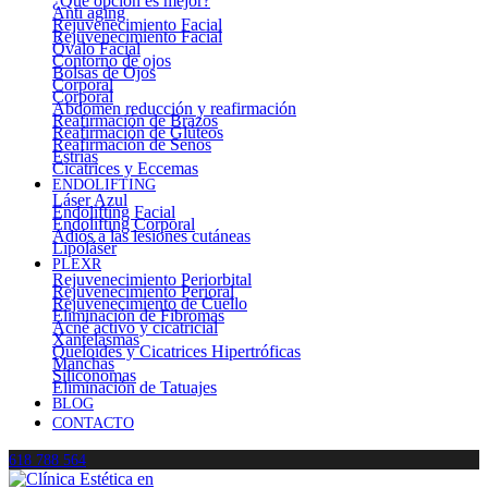
¿Qué opción es mejor?
Anti aging
Rejuvenecimiento Facial
Rejuvenecimiento Facial
Óvalo Facial
Contorno de ojos
Bolsas de Ojos
Corporal
Corporal
Abdomen reducción y reafirmación
Reafirmación de Brazos
Reafirmación de Glúteos
Reafirmación de Senos
Estrías
Cicatrices y Eccemas
ENDOLIFTING
Láser Azul
Endolifting Facial
Endolifting Corporal
Adiós a las lesiones cutáneas
Lipoláser
PLEXR
Rejuvenecimiento Periorbital
Rejuvenecimiento Perioral
Rejuvenecimiento de Cuello
Eliminación de Fibromas
Acné activo y cicatricial
Xantelasmas
Queloides y Cicatrices Hipertróficas
Manchas
Siliconomas
Eliminación de Tatuajes
BLOG
CONTACTO
618 788 564