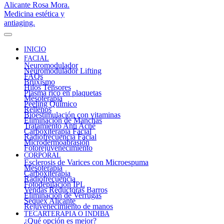
INICIO
FACIAL
Neuromodulador
Neuromodulador Lifting
FAQs
Bruxismo
Hilos Tensores
Plasma rico en plaquetas
Mesoterapia
Peeling Químico
Rellenos
Bioestimulación con vitaminas
Eliminación de Manchas
Tratamiento Anti Acné
Carboxiterapia Facial
Radiofrecuencia Facial
Microdermoabrasión
Fotorejuvenecimiento
CORPORAL
Esclerosis de Varices con Microespuma
Mesoterapia
Carboxiterapia
Radiofrecuencia
Fotodepilación IPL
Vendas Reductoras Barros
Eliminación de Verrugas
Sequex Alicante
Rejuvenecimiento de manos
TECARTERAPIA O INDIBA
¿Qué opción es mejor?