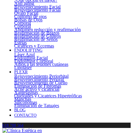
¿Qué opción es mejor?
Anti aging
Rejuvenecimiento Facial
Rejuvenecimiento Facial
Óvalo Facial
Contorno de ojos
Bolsas de Ojos
Corporal
Corporal
Abdomen reducción y reafirmación
Reafirmación de Brazos
Reafirmación de Glúteos
Reafirmación de Senos
Estrías
Cicatrices y Eccemas
ENDOLIFTING
Láser Azul
Endolifting Facial
Endolifting Corporal
Adiós a las lesiones cutáneas
Lipoláser
PLEXR
Rejuvenecimiento Periorbital
Rejuvenecimiento Perioral
Rejuvenecimiento de Cuello
Eliminación de Fibromas
Acné activo y cicatricial
Xantelasmas
Queloides y Cicatrices Hipertróficas
Manchas
Siliconomas
Eliminación de Tatuajes
BLOG
CONTACTO
618 788 564