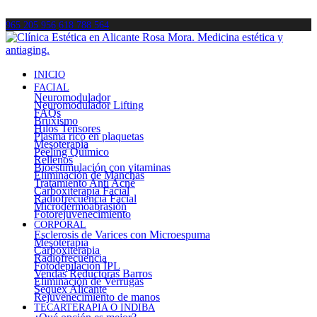
965 205 956
618 788 564
INICIO
FACIAL
Neuromodulador
Neuromodulador Lifting
FAQs
Bruxismo
Hilos Tensores
Plasma rico en plaquetas
Mesoterapia
Peeling Químico
Rellenos
Bioestimulación con vitaminas
Eliminación de Manchas
Tratamiento Anti Acné
Carboxiterapia Facial
Radiofrecuencia Facial
Microdermoabrasión
Fotorejuvenecimiento
CORPORAL
Esclerosis de Varices con Microespuma
Mesoterapia
Carboxiterapia
Radiofrecuencia
Fotodepilación IPL
Vendas Reductoras Barros
Eliminación de Verrugas
Sequex Alicante
Rejuvenecimiento de manos
TECARTERAPIA O INDIBA