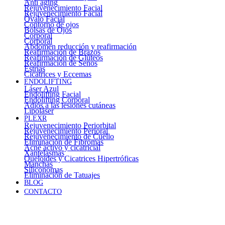
Anti aging
Rejuvenecimiento Facial
Rejuvenecimiento Facial
Óvalo Facial
Contorno de ojos
Bolsas de Ojos
Corporal
Corporal
Abdomen reducción y reafirmación
Reafirmación de Brazos
Reafirmación de Glúteos
Reafirmación de Senos
Estrías
Cicatrices y Eccemas
ENDOLIFTING
Láser Azul
Endolifting Facial
Endolifting Corporal
Adiós a las lesiones cutáneas
Lipoláser
PLEXR
Rejuvenecimiento Periorbital
Rejuvenecimiento Perioral
Rejuvenecimiento de Cuello
Eliminación de Fibromas
Acné activo y cicatricial
Xantelasmas
Queloides y Cicatrices Hipertróficas
Manchas
Siliconomas
Eliminación de Tatuajes
BLOG
CONTACTO