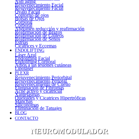
Anti aging
Rejuvenecimiento Facial
Rejuvenecimiento Facial
Óvalo Facial
Contorno de ojos
Bolsas de Ojos
Corporal
Corporal
Abdomen reducción y reafirmación
Reafirmación de Brazos
Reafirmación de Glúteos
Reafirmación de Senos
Estrías
Cicatrices y Eccemas
ENDOLIFTING
Láser Azul
Endolifting Facial
Endolifting Corporal
Adiós a las lesiones cutáneas
Lipoláser
PLEXR
Rejuvenecimiento Periorbital
Rejuvenecimiento Perioral
Rejuvenecimiento de Cuello
Eliminación de Fibromas
Acné activo y cicatricial
Xantelasmas
Queloides y Cicatrices Hipertróficas
Manchas
Siliconomas
Eliminación de Tatuajes
BLOG
CONTACTO
NEUROMODULADOR