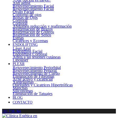
¿Qué opción es mejor?
Anti aging
Rejuvenecimiento Facial
Rejuvenecimiento Facial
Óvalo Facial
Contorno de ojos
Bolsas de Ojos
Corporal
Corporal
Abdomen reducción y reafirmación
Reafirmación de Brazos
Reafirmación de Glúteos
Reafirmación de Senos
Estrías
Cicatrices y Eccemas
ENDOLIFTING
Láser Azul
Endolifting Facial
Endolifting Corporal
Adiós a las lesiones cutáneas
Lipoláser
PLEXR
Rejuvenecimiento Periorbital
Rejuvenecimiento Perioral
Rejuvenecimiento de Cuello
Eliminación de Fibromas
Acné activo y cicatricial
Xantelasmas
Queloides y Cicatrices Hipertróficas
Manchas
Siliconomas
Eliminación de Tatuajes
BLOG
CONTACTO
618 788 564