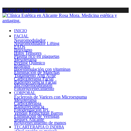
965 205 956
618 788 564
INICIO
FACIAL
Neuromodulador
Neuromodulador Lifting
FAQs
Bruxismo
Hilos Tensores
Plasma rico en plaquetas
Mesoterapia
Peeling Químico
Rellenos
Bioestimulación con vitaminas
Eliminación de Manchas
Tratamiento Anti Acné
Carboxiterapia Facial
Radiofrecuencia Facial
Microdermoabrasión
Fotorejuvenecimiento
CORPORAL
Esclerosis de Varices con Microespuma
Mesoterapia
Carboxiterapia
Radiofrecuencia
Fotodepilación IPL
Vendas Reductoras Barros
Eliminación de Verrugas
Sequex Alicante
Rejuvenecimiento de manos
TECARTERAPIA O INDIBA