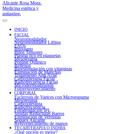
INICIO
FACIAL
Neuromodulador
Neuromodulador Lifting
FAQs
Bruxismo
Hilos Tensores
Plasma rico en plaquetas
Mesoterapia
Peeling Químico
Rellenos
Bioestimulación con vitaminas
Eliminación de Manchas
Tratamiento Anti Acné
Carboxiterapia Facial
Radiofrecuencia Facial
Microdermoabrasión
Fotorejuvenecimiento
CORPORAL
Esclerosis de Varices con Microespuma
Mesoterapia
Carboxiterapia
Radiofrecuencia
Fotodepilación IPL
Vendas Reductoras Barros
Eliminación de Verrugas
Sequex Alicante
Rejuvenecimiento de manos
TECARTERAPIA O INDIBA
¿Qué opción es mejor?