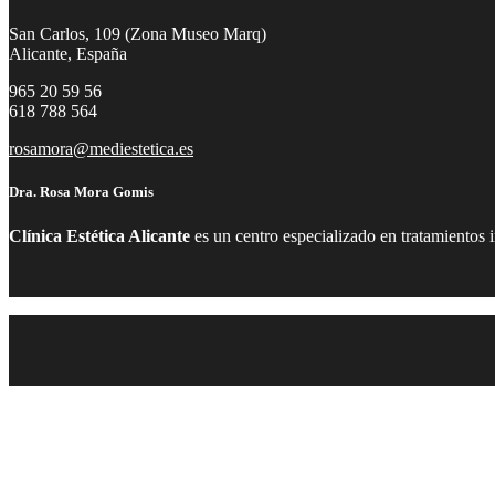
San Carlos, 109 (Zona Museo Marq)
Alicante, España
965 20 59 56
618 788 564
rosamora@mediestetica.es
Dra. Rosa Mora Gomis
Clínica Estética Alicante
es un centro especializado en tratamientos 