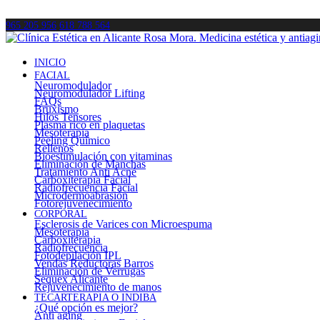
965 205 956
618 788 564
INICIO
FACIAL
Neuromodulador
Neuromodulador Lifting
FAQs
Bruxismo
Hilos Tensores
Plasma rico en plaquetas
Mesoterapia
Peeling Químico
Rellenos
Bioestimulación con vitaminas
Eliminación de Manchas
Tratamiento Anti Acné
Carboxiterapia Facial
Radiofrecuencia Facial
Microdermoabrasión
Fotorejuvenecimiento
CORPORAL
Esclerosis de Varices con Microespuma
Mesoterapia
Carboxiterapia
Radiofrecuencia
Fotodepilación IPL
Vendas Reductoras Barros
Eliminación de Verrugas
Sequex Alicante
Rejuvenecimiento de manos
TECARTERAPIA O INDIBA
¿Qué opción es mejor?
Anti aging