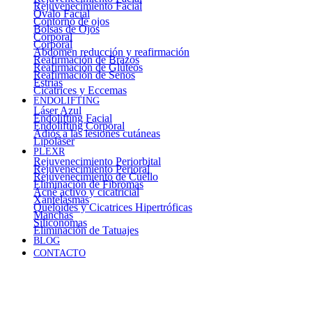
Rejuvenecimiento Facial
Óvalo Facial
Contorno de ojos
Bolsas de Ojos
Corporal
Corporal
Abdomen reducción y reafirmación
Reafirmación de Brazos
Reafirmación de Glúteos
Reafirmación de Senos
Estrías
Cicatrices y Eccemas
ENDOLIFTING
Láser Azul
Endolifting Facial
Endolifting Corporal
Adiós a las lesiones cutáneas
Lipoláser
PLEXR
Rejuvenecimiento Periorbital
Rejuvenecimiento Perioral
Rejuvenecimiento de Cuello
Eliminación de Fibromas
Acné activo y cicatricial
Xantelasmas
Queloides y Cicatrices Hipertróficas
Manchas
Siliconomas
Eliminación de Tatuajes
BLOG
CONTACTO