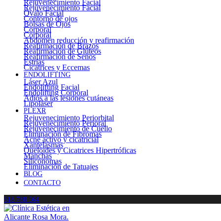
Rejuvenecimiento Facial
Rejuvenecimiento Facial
Óvalo Facial
Contorno de ojos
Bolsas de Ojos
Corporal
Corporal
Abdomen reducción y reafirmación
Reafirmación de Brazos
Reafirmación de Glúteos
Reafirmación de Senos
Estrías
Cicatrices y Eccemas
ENDOLIFTING
Láser Azul
Endolifting Facial
Endolifting Corporal
Adiós a las lesiones cutáneas
Lipoláser
PLEXR
Rejuvenecimiento Periorbital
Rejuvenecimiento Perioral
Rejuvenecimiento de Cuello
Eliminación de Fibromas
Acné activo y cicatricial
Xantelasmas
Queloides y Cicatrices Hipertróficas
Manchas
Siliconomas
Eliminación de Tatuajes
BLOG
CONTACTO
618 788 564