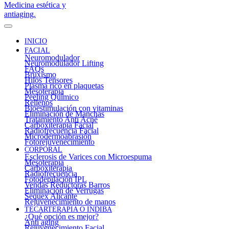
INICIO
FACIAL
Neuromodulador
Neuromodulador Lifting
FAQs
Bruxismo
Hilos Tensores
Plasma rico en plaquetas
Mesoterapia
Peeling Químico
Rellenos
Bioestimulación con vitaminas
Eliminación de Manchas
Tratamiento Anti Acné
Carboxiterapia Facial
Radiofrecuencia Facial
Microdermoabrasión
Fotorejuvenecimiento
CORPORAL
Esclerosis de Varices con Microespuma
Mesoterapia
Carboxiterapia
Radiofrecuencia
Fotodepilación IPL
Vendas Reductoras Barros
Eliminación de Verrugas
Sequex Alicante
Rejuvenecimiento de manos
TECARTERAPIA O INDIBA
¿Qué opción es mejor?
Anti aging
Rejuvenecimiento Facial