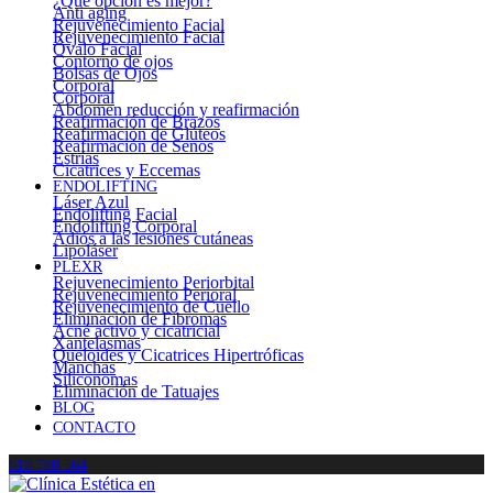
¿Qué opción es mejor?
Anti aging
Rejuvenecimiento Facial
Rejuvenecimiento Facial
Óvalo Facial
Contorno de ojos
Bolsas de Ojos
Corporal
Corporal
Abdomen reducción y reafirmación
Reafirmación de Brazos
Reafirmación de Glúteos
Reafirmación de Senos
Estrías
Cicatrices y Eccemas
ENDOLIFTING
Láser Azul
Endolifting Facial
Endolifting Corporal
Adiós a las lesiones cutáneas
Lipoláser
PLEXR
Rejuvenecimiento Periorbital
Rejuvenecimiento Perioral
Rejuvenecimiento de Cuello
Eliminación de Fibromas
Acné activo y cicatricial
Xantelasmas
Queloides y Cicatrices Hipertróficas
Manchas
Siliconomas
Eliminación de Tatuajes
BLOG
CONTACTO
618 788 564