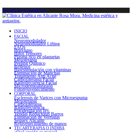
965 205 956
618 788 564
INICIO
FACIAL
Neuromodulador
Neuromodulador Lifting
FAQs
Bruxismo
Hilos Tensores
Plasma rico en plaquetas
Mesoterapia
Peeling Químico
Rellenos
Bioestimulación con vitaminas
Eliminación de Manchas
Tratamiento Anti Acné
Carboxiterapia Facial
Radiofrecuencia Facial
Microdermoabrasión
Fotorejuvenecimiento
CORPORAL
Esclerosis de Varices con Microespuma
Mesoterapia
Carboxiterapia
Radiofrecuencia
Fotodepilación IPL
Vendas Reductoras Barros
Eliminación de Verrugas
Sequex Alicante
Rejuvenecimiento de manos
TECARTERAPIA O INDIBA