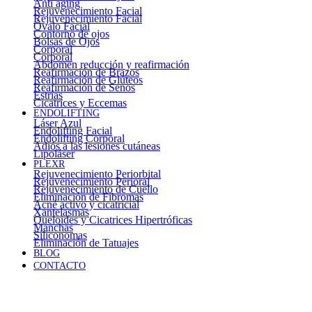
Anti aging
Rejuvenecimiento Facial
Rejuvenecimiento Facial
Óvalo Facial
Contorno de ojos
Bolsas de Ojos
Corporal
Corporal
Abdomen reducción y reafirmación
Reafirmación de Brazos
Reafirmación de Glúteos
Reafirmación de Senos
Estrías
Cicatrices y Eccemas
ENDOLIFTING
Láser Azul
Endolifting Facial
Endolifting Corporal
Adiós a las lesiones cutáneas
Lipoláser
PLEXR
Rejuvenecimiento Periorbital
Rejuvenecimiento Perioral
Rejuvenecimiento de Cuello
Eliminación de Fibromas
Acné activo y cicatricial
Xantelasmas
Queloides y Cicatrices Hipertróficas
Manchas
Siliconomas
Eliminación de Tatuajes
BLOG
CONTACTO