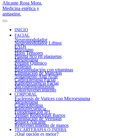
INICIO
FACIAL
Neuromodulador
Neuromodulador Lifting
FAQs
Bruxismo
Hilos Tensores
Plasma rico en plaquetas
Mesoterapia
Peeling Químico
Rellenos
Bioestimulación con vitaminas
Eliminación de Manchas
Tratamiento Anti Acné
Carboxiterapia Facial
Radiofrecuencia Facial
Microdermoabrasión
Fotorejuvenecimiento
CORPORAL
Esclerosis de Varices con Microespuma
Mesoterapia
Carboxiterapia
Radiofrecuencia
Fotodepilación IPL
Vendas Reductoras Barros
Eliminación de Verrugas
Sequex Alicante
Rejuvenecimiento de manos
TECARTERAPIA O INDIBA
¿Qué opción es mejor?