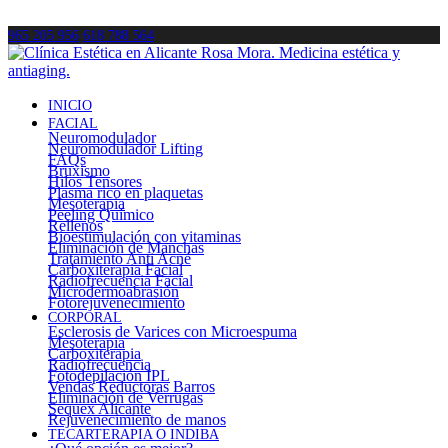
965 205 956
618 788 564
INICIO
FACIAL
Neuromodulador
Neuromodulador Lifting
FAQs
Bruxismo
Hilos Tensores
Plasma rico en plaquetas
Mesoterapia
Peeling Químico
Rellenos
Bioestimulación con vitaminas
Eliminación de Manchas
Tratamiento Anti Acné
Carboxiterapia Facial
Radiofrecuencia Facial
Microdermoabrasión
Fotorejuvenecimiento
CORPORAL
Esclerosis de Varices con Microespuma
Mesoterapia
Carboxiterapia
Radiofrecuencia
Fotodepilación IPL
Vendas Reductoras Barros
Eliminación de Verrugas
Sequex Alicante
Rejuvenecimiento de manos
TECARTERAPIA O INDIBA