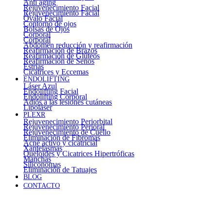
Anti aging
Rejuvenecimiento Facial
Rejuvenecimiento Facial
Óvalo Facial
Contorno de ojos
Bolsas de Ojos
Corporal
Corporal
Abdomen reducción y reafirmación
Reafirmación de Brazos
Reafirmación de Glúteos
Reafirmación de Senos
Estrías
Cicatrices y Eccemas
ENDOLIFTING
Láser Azul
Endolifting Facial
Endolifting Corporal
Adiós a las lesiones cutáneas
Lipoláser
PLEXR
Rejuvenecimiento Periorbital
Rejuvenecimiento Perioral
Rejuvenecimiento de Cuello
Eliminación de Fibromas
Acné activo y cicatricial
Xantelasmas
Queloides y Cicatrices Hipertróficas
Manchas
Siliconomas
Eliminación de Tatuajes
BLOG
CONTACTO