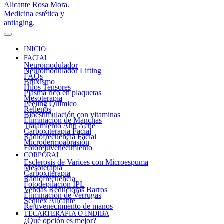
INICIO
FACIAL
Neuromodulador
Neuromodulador Lifting
FAQs
Bruxismo
Hilos Tensores
Plasma rico en plaquetas
Mesoterapia
Peeling Químico
Rellenos
Bioestimulación con vitaminas
Eliminación de Manchas
Tratamiento Anti Acné
Carboxiterapia Facial
Radiofrecuencia Facial
Microdermoabrasión
Fotorejuvenecimiento
CORPORAL
Esclerosis de Varices con Microespuma
Mesoterapia
Carboxiterapia
Radiofrecuencia
Fotodepilación IPL
Vendas Reductoras Barros
Eliminación de Verrugas
Sequex Alicante
Rejuvenecimiento de manos
TECARTERAPIA O INDIBA
¿Qué opción es mejor?