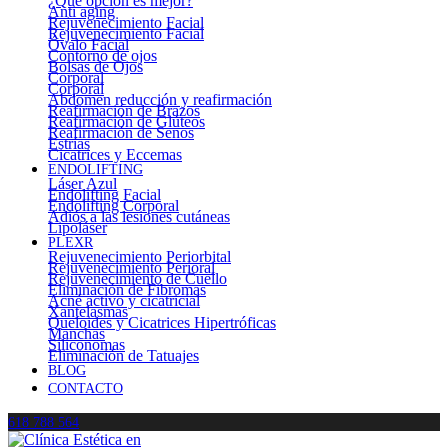
¿Qué opción es mejor?
Anti aging
Rejuvenecimiento Facial
Rejuvenecimiento Facial
Óvalo Facial
Contorno de ojos
Bolsas de Ojos
Corporal
Corporal
Abdomen reducción y reafirmación
Reafirmación de Brazos
Reafirmación de Glúteos
Reafirmación de Senos
Estrías
Cicatrices y Eccemas
ENDOLIFTING
Láser Azul
Endolifting Facial
Endolifting Corporal
Adiós a las lesiones cutáneas
Lipoláser
PLEXR
Rejuvenecimiento Periorbital
Rejuvenecimiento Perioral
Rejuvenecimiento de Cuello
Eliminación de Fibromas
Acné activo y cicatricial
Xantelasmas
Queloides y Cicatrices Hipertróficas
Manchas
Siliconomas
Eliminación de Tatuajes
BLOG
CONTACTO
618 788 564