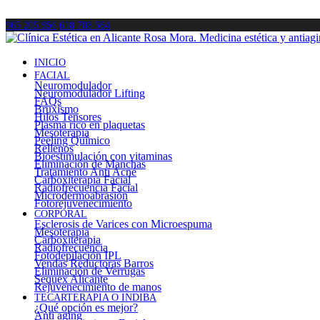
965 205 956
618 788 564
INICIO
FACIAL
Neuromodulador
Neuromodulador Lifting
FAQs
Bruxismo
Hilos Tensores
Plasma rico en plaquetas
Mesoterapia
Peeling Químico
Rellenos
Bioestimulación con vitaminas
Eliminación de Manchas
Tratamiento Anti Acné
Carboxiterapia Facial
Radiofrecuencia Facial
Microdermoabrasión
Fotorejuvenecimiento
CORPORAL
Esclerosis de Varices con Microespuma
Mesoterapia
Carboxiterapia
Radiofrecuencia
Fotodepilación IPL
Vendas Reductoras Barros
Eliminación de Verrugas
Sequex Alicante
Rejuvenecimiento de manos
TECARTERAPIA O INDIBA
¿Qué opción es mejor?
Anti aging