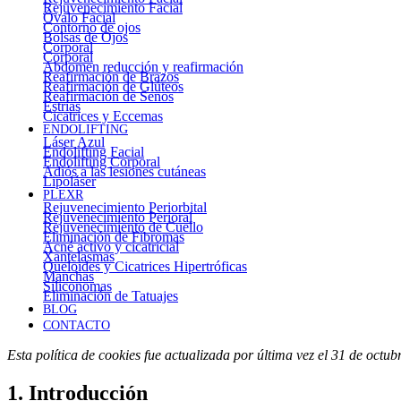
Rejuvenecimiento Facial
Óvalo Facial
Contorno de ojos
Bolsas de Ojos
Corporal
Corporal
Abdomen reducción y reafirmación
Reafirmación de Brazos
Reafirmación de Glúteos
Reafirmación de Senos
Estrías
Cicatrices y Eccemas
ENDOLIFTING
Láser Azul
Endolifting Facial
Endolifting Corporal
Adiós a las lesiones cutáneas
Lipoláser
PLEXR
Rejuvenecimiento Periorbital
Rejuvenecimiento Perioral
Rejuvenecimiento de Cuello
Eliminación de Fibromas
Acné activo y cicatricial
Xantelasmas
Queloides y Cicatrices Hipertróficas
Manchas
Siliconomas
Eliminación de Tatuajes
BLOG
CONTACTO
Esta política de cookies fue actualizada por última vez el 31 de oct
1. Introducción