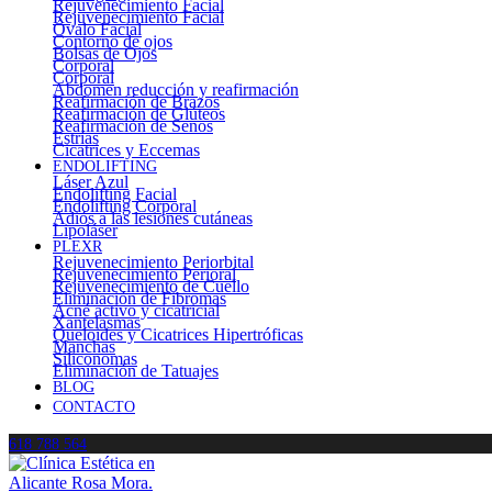
Rejuvenecimiento Facial
Rejuvenecimiento Facial
Óvalo Facial
Contorno de ojos
Bolsas de Ojos
Corporal
Corporal
Abdomen reducción y reafirmación
Reafirmación de Brazos
Reafirmación de Glúteos
Reafirmación de Senos
Estrías
Cicatrices y Eccemas
ENDOLIFTING
Láser Azul
Endolifting Facial
Endolifting Corporal
Adiós a las lesiones cutáneas
Lipoláser
PLEXR
Rejuvenecimiento Periorbital
Rejuvenecimiento Perioral
Rejuvenecimiento de Cuello
Eliminación de Fibromas
Acné activo y cicatricial
Xantelasmas
Queloides y Cicatrices Hipertróficas
Manchas
Siliconomas
Eliminación de Tatuajes
BLOG
CONTACTO
618 788 564