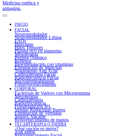
INICIO
FACIAL
Neuromodulador
Neuromodulador Lifting
FAQs
Bruxismo
Hilos Tensores
Plasma rico en plaquetas
Mesoterapia
Peeling Químico
Rellenos
Bioestimulación con vitaminas
Eliminación de Manchas
Tratamiento Anti Acné
Carboxiterapia Facial
Radiofrecuencia Facial
Microdermoabrasión
Fotorejuvenecimiento
CORPORAL
Esclerosis de Varices con Microespuma
Mesoterapia
Carboxiterapia
Radiofrecuencia
Fotodepilación IPL
Vendas Reductoras Barros
Eliminación de Verrugas
Sequex Alicante
Rejuvenecimiento de manos
TECARTERAPIA O INDIBA
¿Qué opción es mejor?
Anti aging
Rejuvenecimiento Facial