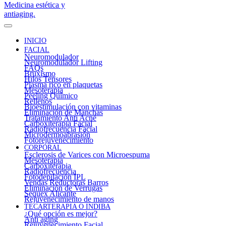
INICIO
FACIAL
Neuromodulador
Neuromodulador Lifting
FAQs
Bruxismo
Hilos Tensores
Plasma rico en plaquetas
Mesoterapia
Peeling Químico
Rellenos
Bioestimulación con vitaminas
Eliminación de Manchas
Tratamiento Anti Acné
Carboxiterapia Facial
Radiofrecuencia Facial
Microdermoabrasión
Fotorejuvenecimiento
CORPORAL
Esclerosis de Varices con Microespuma
Mesoterapia
Carboxiterapia
Radiofrecuencia
Fotodepilación IPL
Vendas Reductoras Barros
Eliminación de Verrugas
Sequex Alicante
Rejuvenecimiento de manos
TECARTERAPIA O INDIBA
¿Qué opción es mejor?
Anti aging
Rejuvenecimiento Facial