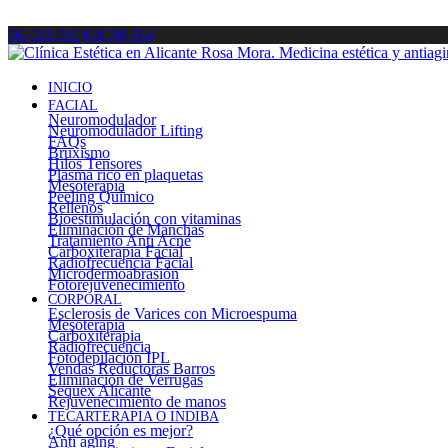
965 205 956
618 788 564
INICIO
FACIAL
Neuromodulador
Neuromodulador Lifting
FAQs
Bruxismo
Hilos Tensores
Plasma rico en plaquetas
Mesoterapia
Peeling Químico
Rellenos
Bioestimulación con vitaminas
Eliminación de Manchas
Tratamiento Anti Acné
Carboxiterapia Facial
Radiofrecuencia Facial
Microdermoabrasión
Fotorejuvenecimiento
CORPORAL
Esclerosis de Varices con Microespuma
Mesoterapia
Carboxiterapia
Radiofrecuencia
Fotodepilación IPL
Vendas Reductoras Barros
Eliminación de Verrugas
Sequex Alicante
Rejuvenecimiento de manos
TECARTERAPIA O INDIBA
¿Qué opción es mejor?
Anti aging