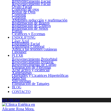
Rejuvenecimiento Facial
Rejuvenecimiento Facial
Óvalo Facial
Contorno de ojos
Bolsas de Ojos
Corporal
Corporal
Abdomen reducción y reafirmación
Reafirmación de Brazos
Reafirmación de Glúteos
Reafirmación de Senos
Estrías
Cicatrices y Eccemas
ENDOLIFTING
Láser Azul
Endolifting Facial
Endolifting Corporal
Adiós a las lesiones cutáneas
Lipoláser
PLEXR
Rejuvenecimiento Periorbital
Rejuvenecimiento Perioral
Rejuvenecimiento de Cuello
Eliminación de Fibromas
Acné activo y cicatricial
Xantelasmas
Queloides y Cicatrices Hipertróficas
Manchas
Siliconomas
Eliminación de Tatuajes
BLOG
CONTACTO
618 788 564