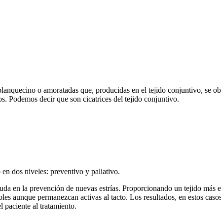
 blanquecino o amoratadas que, producidas en el tejido conjuntivo, se ob
os. Podemos decir que son cicatrices del tejido conjuntivo.
 en dos niveles: preventivo y paliativo.
yuda en la prevención de nuevas estrías. Proporcionando un tejido más el
bles aunque permanezcan activas al tacto. Los resultados, en estos casos,
l paciente al tratamiento.