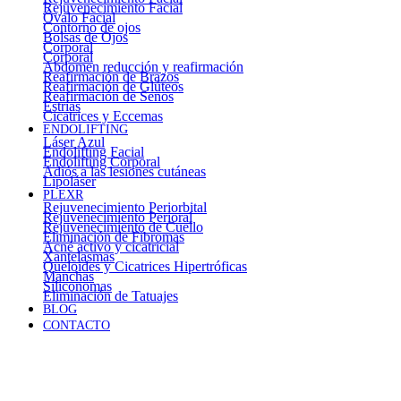
Rejuvenecimiento Facial
Óvalo Facial
Contorno de ojos
Bolsas de Ojos
Corporal
Corporal
Abdomen reducción y reafirmación
Reafirmación de Brazos
Reafirmación de Glúteos
Reafirmación de Senos
Estrías
Cicatrices y Eccemas
ENDOLIFTING
Láser Azul
Endolifting Facial
Endolifting Corporal
Adiós a las lesiones cutáneas
Lipoláser
PLEXR
Rejuvenecimiento Periorbital
Rejuvenecimiento Perioral
Rejuvenecimiento de Cuello
Eliminación de Fibromas
Acné activo y cicatricial
Xantelasmas
Queloides y Cicatrices Hipertróficas
Manchas
Siliconomas
Eliminación de Tatuajes
BLOG
CONTACTO