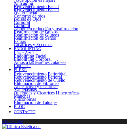
¿Qué opción es mejor?
Anti aging
Rejuvenecimiento Facial
Rejuvenecimiento Facial
Óvalo Facial
Contorno de ojos
Bolsas de Ojos
Corporal
Corporal
Abdomen reducción y reafirmación
Reafirmación de Brazos
Reafirmación de Glúteos
Reafirmación de Senos
Estrías
Cicatrices y Eccemas
ENDOLIFTING
Láser Azul
Endolifting Facial
Endolifting Corporal
Adiós a las lesiones cutáneas
Lipoláser
PLEXR
Rejuvenecimiento Periorbital
Rejuvenecimiento Perioral
Rejuvenecimiento de Cuello
Eliminación de Fibromas
Acné activo y cicatricial
Xantelasmas
Queloides y Cicatrices Hipertróficas
Manchas
Siliconomas
Eliminación de Tatuajes
BLOG
CONTACTO
618 788 564