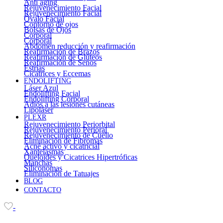
Anti aging
Rejuvenecimiento Facial
Rejuvenecimiento Facial
Óvalo Facial
Contorno de ojos
Bolsas de Ojos
Corporal
Corporal
Abdomen reducción y reafirmación
Reafirmación de Brazos
Reafirmación de Glúteos
Reafirmación de Senos
Estrías
Cicatrices y Eccemas
ENDOLIFTING
Láser Azul
Endolifting Facial
Endolifting Corporal
Adiós a las lesiones cutáneas
Lipoláser
PLEXR
Rejuvenecimiento Periorbital
Rejuvenecimiento Perioral
Rejuvenecimiento de Cuello
Eliminación de Fibromas
Acné activo y cicatricial
Xantelasmas
Queloides y Cicatrices Hipertróficas
Manchas
Siliconomas
Eliminación de Tatuajes
BLOG
CONTACTO
-