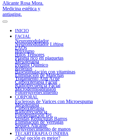
INICIO
FACIAL
Neuromodulador
Neuromodulador Lifting
FAQs
Bruxismo
Hilos Tensores
Plasma rico en plaquetas
Mesoterapia
Peeling Químico
Rellenos
Bioestimulación con vitaminas
Eliminación de Manchas
Tratamiento Anti Acné
Carboxiterapia Facial
Radiofrecuencia Facial
Microdermoabrasión
Fotorejuvenecimiento
CORPORAL
Esclerosis de Varices con Microespuma
Mesoterapia
Carboxiterapia
Radiofrecuencia
Fotodepilación IPL
Vendas Reductoras Barros
Eliminación de Verrugas
Sequex Alicante
Rejuvenecimiento de manos
TECARTERAPIA O INDIBA
¿Qué opción es mejor?