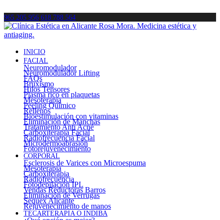
965 205 956
618 788 564
INICIO
FACIAL
Neuromodulador
Neuromodulador Lifting
FAQs
Bruxismo
Hilos Tensores
Plasma rico en plaquetas
Mesoterapia
Peeling Químico
Rellenos
Bioestimulación con vitaminas
Eliminación de Manchas
Tratamiento Anti Acné
Carboxiterapia Facial
Radiofrecuencia Facial
Microdermoabrasión
Fotorejuvenecimiento
CORPORAL
Esclerosis de Varices con Microespuma
Mesoterapia
Carboxiterapia
Radiofrecuencia
Fotodepilación IPL
Vendas Reductoras Barros
Eliminación de Verrugas
Sequex Alicante
Rejuvenecimiento de manos
TECARTERAPIA O INDIBA