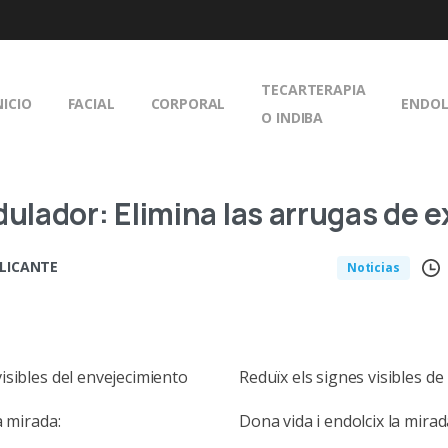
TECARTERAPIA
NICIO
FACIAL
CORPORAL
ENDOL
O INDIBA
lador: Elimina las arrugas de e
ALICANTE
Noticias
isibles del envejecimiento
Reduïx els signes visibles de
a mirada:
Dona vida i endolcix la mirad