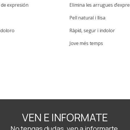
s de expresión
Elimina les arrugues d’expre
Pell natural i llisa
ndoloro
Ràpid, segur i indolor
Jove més temps
VEN E INFORMATE
No tengas dudas, ven a informarte.