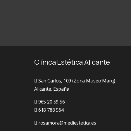
Clínica Estética Alicante
San Carlos, 109 (Zona Museo Marq)
Alicante, España
965 20 59 56
618 788 564
rosamora@mediestetica.es