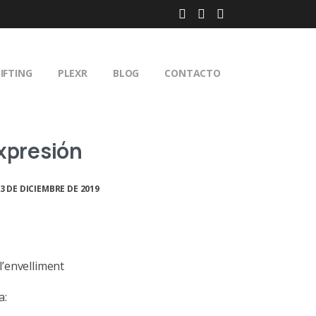
IFTING
PLEXR
BLOG
CONTACTO
xpresión
3 DE DICIEMBRE DE 2019
 l’envelliment
a: