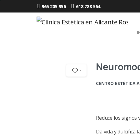
965 205 956
618 788 564
I
Neuromodu
-
CENTRO ESTÉTICA 
Reduce los signos v
Da vida y dulcifica l