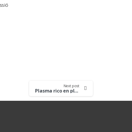
ssió
Next post
Plasma rico en plaquetas, el tratamiento antiedad por excelencia