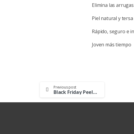
Elimina las arruga
Piel natural y tersa
Rápido, seguro e i
Joven más tiempo
Continue
Previous post
Black Friday Peeling Químico Médico
Reading