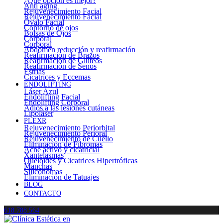
¿Qué opción es mejor?
Anti aging
Rejuvenecimiento Facial
Rejuvenecimiento Facial
Óvalo Facial
Contorno de ojos
Bolsas de Ojos
Corporal
Corporal
Abdomen reducción y reafirmación
Reafirmación de Brazos
Reafirmación de Glúteos
Reafirmación de Senos
Estrías
Cicatrices y Eccemas
ENDOLIFTING
Láser Azul
Endolifting Facial
Endolifting Corporal
Adiós a las lesiones cutáneas
Lipoláser
PLEXR
Rejuvenecimiento Periorbital
Rejuvenecimiento Perioral
Rejuvenecimiento de Cuello
Eliminación de Fibromas
Acné activo y cicatricial
Xantelasmas
Queloides y Cicatrices Hipertróficas
Manchas
Siliconomas
Eliminación de Tatuajes
BLOG
CONTACTO
618 788 564