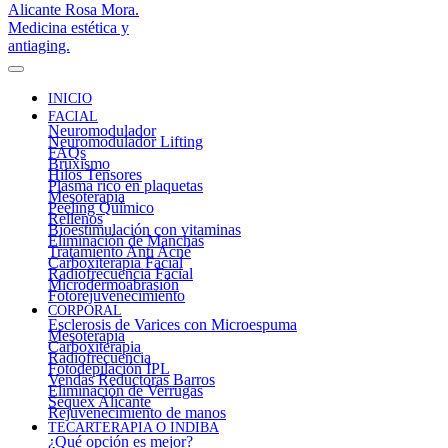
INICIO
FACIAL
Neuromodulador
Neuromodulador Lifting
FAQs
Bruxismo
Hilos Tensores
Plasma rico en plaquetas
Mesoterapia
Peeling Químico
Rellenos
Bioestimulación con vitaminas
Eliminación de Manchas
Tratamiento Anti Acné
Carboxiterapia Facial
Radiofrecuencia Facial
Microdermoabrasión
Fotorejuvenecimiento
CORPORAL
Esclerosis de Varices con Microespuma
Mesoterapia
Carboxiterapia
Radiofrecuencia
Fotodepilación IPL
Vendas Reductoras Barros
Eliminación de Verrugas
Sequex Alicante
Rejuvenecimiento de manos
TECARTERAPIA O INDIBA
¿Qué opción es mejor?