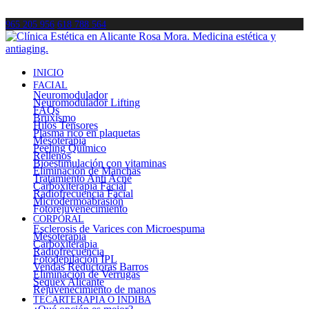
965 205 956
618 788 564
INICIO
FACIAL
Neuromodulador
Neuromodulador Lifting
FAQs
Bruxismo
Hilos Tensores
Plasma rico en plaquetas
Mesoterapia
Peeling Químico
Rellenos
Bioestimulación con vitaminas
Eliminación de Manchas
Tratamiento Anti Acné
Carboxiterapia Facial
Radiofrecuencia Facial
Microdermoabrasión
Fotorejuvenecimiento
CORPORAL
Esclerosis de Varices con Microespuma
Mesoterapia
Carboxiterapia
Radiofrecuencia
Fotodepilación IPL
Vendas Reductoras Barros
Eliminación de Verrugas
Sequex Alicante
Rejuvenecimiento de manos
TECARTERAPIA O INDIBA