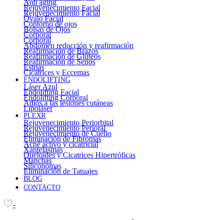
Anti aging
Rejuvenecimiento Facial
Rejuvenecimiento Facial
Óvalo Facial
Contorno de ojos
Bolsas de Ojos
Corporal
Corporal
Abdomen reducción y reafirmación
Reafirmación de Brazos
Reafirmación de Glúteos
Reafirmación de Senos
Estrías
Cicatrices y Eccemas
ENDOLIFTING
Láser Azul
Endolifting Facial
Endolifting Corporal
Adiós a las lesiones cutáneas
Lipoláser
PLEXR
Rejuvenecimiento Periorbital
Rejuvenecimiento Perioral
Rejuvenecimiento de Cuello
Eliminación de Fibromas
Acné activo y cicatricial
Xantelasmas
Queloides y Cicatrices Hipertróficas
Manchas
Siliconomas
Eliminación de Tatuajes
BLOG
CONTACTO
-