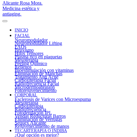
INICIO
FACIAL
Neuromodulador
Neuromodulador Lifting
FAQs
Bruxismo
Hilos Tensores
Plasma rico en plaquetas
Mesoterapia
Peeling Químico
Rellenos
Bioestimulación con vitaminas
Eliminación de Manchas
Tratamiento Anti Acné
Carboxiterapia Facial
Radiofrecuencia Facial
Microdermoabrasión
Fotorejuvenecimiento
CORPORAL
Esclerosis de Varices con Microespuma
Mesoterapia
Carboxiterapia
Radiofrecuencia
Fotodepilación IPL
Vendas Reductoras Barros
Eliminación de Verrugas
Sequex Alicante
Rejuvenecimiento de manos
TECARTERAPIA O INDIBA
¿Qué opción es mejor?