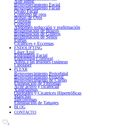
Anti aging
Rejuvenecimiento Facial
Rejuvenecimiento Facial
Óvalo Facial
Contorno de ojos
Bolsas de Ojos
Corporal
Corporal
Abdomen reducción y reafirmación
Reafirmación de Brazos
Reafirmación de Glúteos
Reafirmación de Senos
Estrías
Cicatrices y Eccemas
ENDOLIFTING
Láser Azul
Endolifting Facial
Endolifting Corporal
Adiós a las lesiones cutáneas
Lipoláser
PLEXR
Rejuvenecimiento Periorbital
Rejuvenecimiento Perioral
Rejuvenecimiento de Cuello
Eliminación de Fibromas
Acné activo y cicatricial
Xantelasmas
Queloides y Cicatrices Hipertróficas
Manchas
Siliconomas
Eliminación de Tatuajes
BLOG
CONTACTO
-