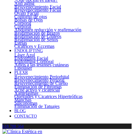
¿Qué opción es mejor?
Anti aging
Rejuvenecimiento Facial
Rejuvenecimiento Facial
Óvalo Facial
Contorno de ojos
Bolsas de Ojos
Corporal
Corporal
Abdomen reducción y reafirmación
Reafirmación de Brazos
Reafirmación de Glúteos
Reafirmación de Senos
Estrías
Cicatrices y Eccemas
ENDOLIFTING
Láser Azul
Endolifting Facial
Endolifting Corporal
Adiós a las lesiones cutáneas
Lipoláser
PLEXR
Rejuvenecimiento Periorbital
Rejuvenecimiento Perioral
Rejuvenecimiento de Cuello
Eliminación de Fibromas
Acné activo y cicatricial
Xantelasmas
Queloides y Cicatrices Hipertróficas
Manchas
Siliconomas
Eliminación de Tatuajes
BLOG
CONTACTO
618 788 564