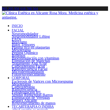
965 205 956
618 788 564
INICIO
FACIAL
Neuromodulador
Neuromodulador Lifting
FAQs
Bruxismo
Hilos Tensores
Plasma rico en plaquetas
Mesoterapia
Peeling Químico
Rellenos
Bioestimulación con vitaminas
Eliminación de Manchas
Tratamiento Anti Acné
Carboxiterapia Facial
Radiofrecuencia Facial
Microdermoabrasión
Fotorejuvenecimiento
CORPORAL
Esclerosis de Varices con Microespuma
Mesoterapia
Carboxiterapia
Radiofrecuencia
Fotodepilación IPL
Vendas Reductoras Barros
Eliminación de Verrugas
Sequex Alicante
Rejuvenecimiento de manos
TECARTERAPIA O INDIBA