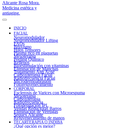
INICIO
FACIAL
Neuromodulador
Neuromodulador Lifting
FAQs
Bruxismo
Hilos Tensores
Plasma rico en plaquetas
Mesoterapia
Peeling Químico
Rellenos
Bioestimulación con vitaminas
Eliminación de Manchas
Tratamiento Anti Acné
Carboxiterapia Facial
Radiofrecuencia Facial
Microdermoabrasión
Fotorejuvenecimiento
CORPORAL
Esclerosis de Varices con Microespuma
Mesoterapia
Carboxiterapia
Radiofrecuencia
Fotodepilación IPL
Vendas Reductoras Barros
Eliminación de Verrugas
Sequex Alicante
Rejuvenecimiento de manos
TECARTERAPIA O INDIBA
¿Qué opción es mejor?