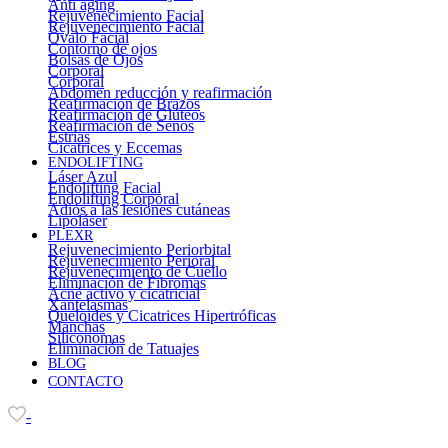
Anti aging
Rejuvenecimiento Facial
Rejuvenecimiento Facial
Óvalo Facial
Contorno de ojos
Bolsas de Ojos
Corporal
Corporal
Abdomen reducción y reafirmación
Reafirmación de Brazos
Reafirmación de Glúteos
Reafirmación de Senos
Estrías
Cicatrices y Eccemas
ENDOLIFTING
Láser Azul
Endolifting Facial
Endolifting Corporal
Adiós a las lesiones cutáneas
Lipoláser
PLEXR
Rejuvenecimiento Periorbital
Rejuvenecimiento Perioral
Rejuvenecimiento de Cuello
Eliminación de Fibromas
Acné activo y cicatricial
Xantelasmas
Queloides y Cicatrices Hipertróficas
Manchas
Siliconomas
Eliminación de Tatuajes
BLOG
CONTACTO
-