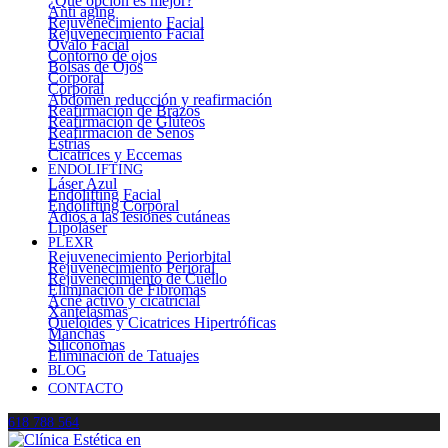
¿Qué opción es mejor?
Anti aging
Rejuvenecimiento Facial
Rejuvenecimiento Facial
Óvalo Facial
Contorno de ojos
Bolsas de Ojos
Corporal
Corporal
Abdomen reducción y reafirmación
Reafirmación de Brazos
Reafirmación de Glúteos
Reafirmación de Senos
Estrías
Cicatrices y Eccemas
ENDOLIFTING
Láser Azul
Endolifting Facial
Endolifting Corporal
Adiós a las lesiones cutáneas
Lipoláser
PLEXR
Rejuvenecimiento Periorbital
Rejuvenecimiento Perioral
Rejuvenecimiento de Cuello
Eliminación de Fibromas
Acné activo y cicatricial
Xantelasmas
Queloides y Cicatrices Hipertróficas
Manchas
Siliconomas
Eliminación de Tatuajes
BLOG
CONTACTO
618 788 564