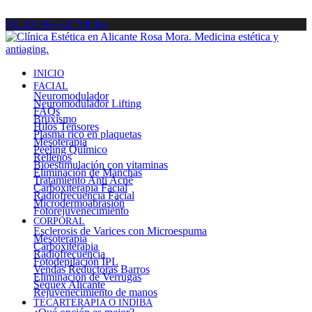
965 205 956
618 788 564
INICIO
FACIAL
Neuromodulador
Neuromodulador Lifting
FAQs
Bruxismo
Hilos Tensores
Plasma rico en plaquetas
Mesoterapia
Peeling Químico
Rellenos
Bioestimulación con vitaminas
Eliminación de Manchas
Tratamiento Anti Acné
Carboxiterapia Facial
Radiofrecuencia Facial
Microdermoabrasión
Fotorejuvenecimiento
CORPORAL
Esclerosis de Varices con Microespuma
Mesoterapia
Carboxiterapia
Radiofrecuencia
Fotodepilación IPL
Vendas Reductoras Barros
Eliminación de Verrugas
Sequex Alicante
Rejuvenecimiento de manos
TECARTERAPIA O INDIBA