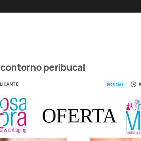
 contorno peribucal
ALICANTE
9
Noticias