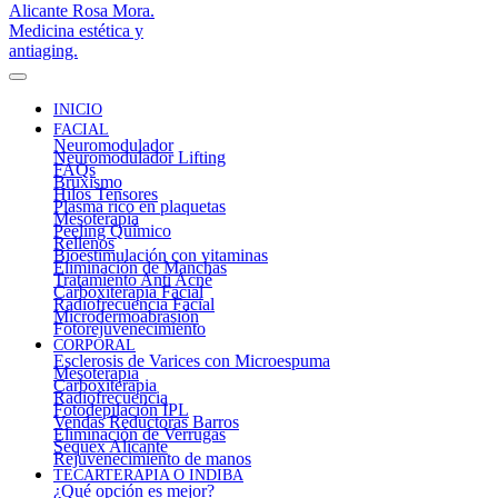
INICIO
FACIAL
Neuromodulador
Neuromodulador Lifting
FAQs
Bruxismo
Hilos Tensores
Plasma rico en plaquetas
Mesoterapia
Peeling Químico
Rellenos
Bioestimulación con vitaminas
Eliminación de Manchas
Tratamiento Anti Acné
Carboxiterapia Facial
Radiofrecuencia Facial
Microdermoabrasión
Fotorejuvenecimiento
CORPORAL
Esclerosis de Varices con Microespuma
Mesoterapia
Carboxiterapia
Radiofrecuencia
Fotodepilación IPL
Vendas Reductoras Barros
Eliminación de Verrugas
Sequex Alicante
Rejuvenecimiento de manos
TECARTERAPIA O INDIBA
¿Qué opción es mejor?