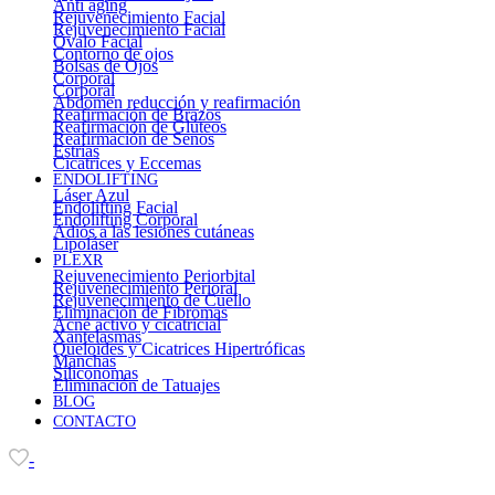
Anti aging
Rejuvenecimiento Facial
Rejuvenecimiento Facial
Óvalo Facial
Contorno de ojos
Bolsas de Ojos
Corporal
Corporal
Abdomen reducción y reafirmación
Reafirmación de Brazos
Reafirmación de Glúteos
Reafirmación de Senos
Estrías
Cicatrices y Eccemas
ENDOLIFTING
Láser Azul
Endolifting Facial
Endolifting Corporal
Adiós a las lesiones cutáneas
Lipoláser
PLEXR
Rejuvenecimiento Periorbital
Rejuvenecimiento Perioral
Rejuvenecimiento de Cuello
Eliminación de Fibromas
Acné activo y cicatricial
Xantelasmas
Queloides y Cicatrices Hipertróficas
Manchas
Siliconomas
Eliminación de Tatuajes
BLOG
CONTACTO
-