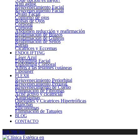
¿Qué opción es mejor?
Anti aging
Rejuvenecimiento Facial
Rejuvenecimiento Facial
Óvalo Facial
Contorno de ojos
Bolsas de Ojos
Corporal
Corporal
Abdomen reducción y reafirmación
Reafirmación de Brazos
Reafirmación de Glúteos
Reafirmación de Senos
Estrías
Cicatrices y Eccemas
ENDOLIFTING
Láser Azul
Endolifting Facial
Endolifting Corporal
Adiós a las lesiones cutáneas
Lipoláser
PLEXR
Rejuvenecimiento Periorbital
Rejuvenecimiento Perioral
Rejuvenecimiento de Cuello
Eliminación de Fibromas
Acné activo y cicatricial
Xantelasmas
Queloides y Cicatrices Hipertróficas
Manchas
Siliconomas
Eliminación de Tatuajes
BLOG
CONTACTO
618 788 564