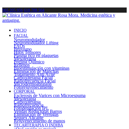
965 205 956
618 788 564
INICIO
FACIAL
Neuromodulador
Neuromodulador Lifting
FAQs
Bruxismo
Hilos Tensores
Plasma rico en plaquetas
Mesoterapia
Peeling Químico
Rellenos
Bioestimulación con vitaminas
Eliminación de Manchas
Tratamiento Anti Acné
Carboxiterapia Facial
Radiofrecuencia Facial
Microdermoabrasión
Fotorejuvenecimiento
CORPORAL
Esclerosis de Varices con Microespuma
Mesoterapia
Carboxiterapia
Radiofrecuencia
Fotodepilación IPL
Vendas Reductoras Barros
Eliminación de Verrugas
Sequex Alicante
Rejuvenecimiento de manos
TECARTERAPIA O INDIBA