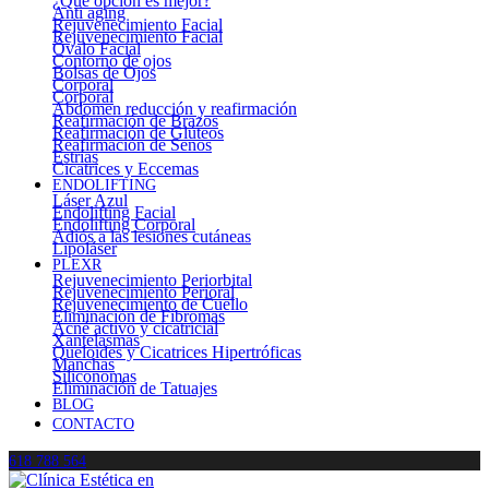
¿Qué opción es mejor?
Anti aging
Rejuvenecimiento Facial
Rejuvenecimiento Facial
Óvalo Facial
Contorno de ojos
Bolsas de Ojos
Corporal
Corporal
Abdomen reducción y reafirmación
Reafirmación de Brazos
Reafirmación de Glúteos
Reafirmación de Senos
Estrías
Cicatrices y Eccemas
ENDOLIFTING
Láser Azul
Endolifting Facial
Endolifting Corporal
Adiós a las lesiones cutáneas
Lipoláser
PLEXR
Rejuvenecimiento Periorbital
Rejuvenecimiento Perioral
Rejuvenecimiento de Cuello
Eliminación de Fibromas
Acné activo y cicatricial
Xantelasmas
Queloides y Cicatrices Hipertróficas
Manchas
Siliconomas
Eliminación de Tatuajes
BLOG
CONTACTO
618 788 564