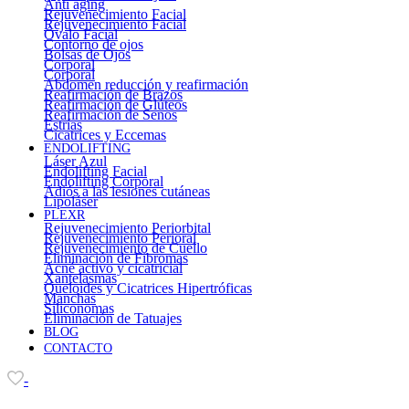
Anti aging
Rejuvenecimiento Facial
Rejuvenecimiento Facial
Óvalo Facial
Contorno de ojos
Bolsas de Ojos
Corporal
Corporal
Abdomen reducción y reafirmación
Reafirmación de Brazos
Reafirmación de Glúteos
Reafirmación de Senos
Estrías
Cicatrices y Eccemas
ENDOLIFTING
Láser Azul
Endolifting Facial
Endolifting Corporal
Adiós a las lesiones cutáneas
Lipoláser
PLEXR
Rejuvenecimiento Periorbital
Rejuvenecimiento Perioral
Rejuvenecimiento de Cuello
Eliminación de Fibromas
Acné activo y cicatricial
Xantelasmas
Queloides y Cicatrices Hipertróficas
Manchas
Siliconomas
Eliminación de Tatuajes
BLOG
CONTACTO
-