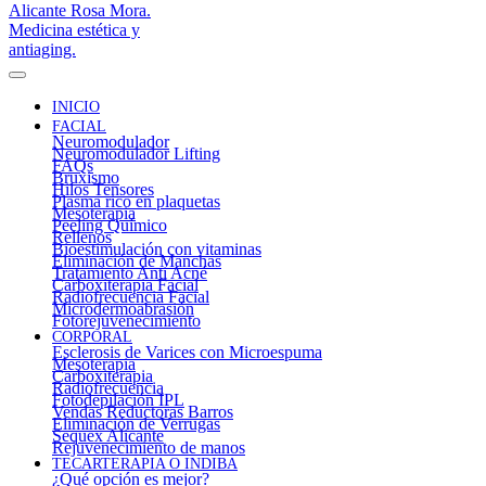
INICIO
FACIAL
Neuromodulador
Neuromodulador Lifting
FAQs
Bruxismo
Hilos Tensores
Plasma rico en plaquetas
Mesoterapia
Peeling Químico
Rellenos
Bioestimulación con vitaminas
Eliminación de Manchas
Tratamiento Anti Acné
Carboxiterapia Facial
Radiofrecuencia Facial
Microdermoabrasión
Fotorejuvenecimiento
CORPORAL
Esclerosis de Varices con Microespuma
Mesoterapia
Carboxiterapia
Radiofrecuencia
Fotodepilación IPL
Vendas Reductoras Barros
Eliminación de Verrugas
Sequex Alicante
Rejuvenecimiento de manos
TECARTERAPIA O INDIBA
¿Qué opción es mejor?