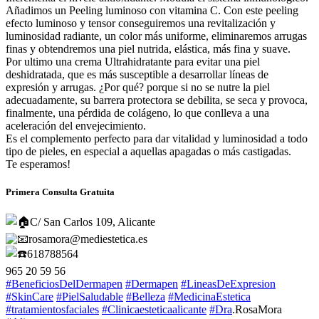
Añadimos un Peeling luminoso con vitamina C. Con este peeling
efecto luminoso y tensor conseguiremos una revitalización y
luminosidad radiante, un color más uniforme, eliminaremos arrugas
finas y obtendremos una piel nutrida, elástica, más fina y suave.
Por ultimo una crema Ultrahidratante para evitar una piel
deshidratada, que es más susceptible a desarrollar líneas de
expresión y arrugas. ¿Por qué? porque si no se nutre la piel
adecuadamente, su barrera protectora se debilita, se seca y provoca,
finalmente, una pérdida de colágeno, lo que conlleva a una
aceleración del envejecimiento.
Es el complemento perfecto para dar vitalidad y luminosidad a todo
tipo de pieles, en especial a aquellas apagadas o más castigadas.
Te esperamos!
Primera Consulta Gratuita
C/ San Carlos 109, Alicante
rosamora@mediestetica.es
618788564
965 20 59 56
#BeneficiosDelDermapen
#Dermapen
#LineasDeExpresion
#SkinCare
#PielSaludable
#Belleza
#MedicinaEstetica
#tratamientosfaciales
#Clinicaesteticaalicante
#Dra
.RosaMora