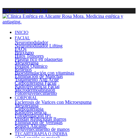
965 205 956
618 788 564
INICIO
FACIAL
Neuromodulador
Neuromodulador Lifting
FAQs
Bruxismo
Hilos Tensores
Plasma rico en plaquetas
Mesoterapia
Peeling Químico
Rellenos
Bioestimulación con vitaminas
Eliminación de Manchas
Tratamiento Anti Acné
Carboxiterapia Facial
Radiofrecuencia Facial
Microdermoabrasión
Fotorejuvenecimiento
CORPORAL
Esclerosis de Varices con Microespuma
Mesoterapia
Carboxiterapia
Radiofrecuencia
Fotodepilación IPL
Vendas Reductoras Barros
Eliminación de Verrugas
Sequex Alicante
Rejuvenecimiento de manos
TECARTERAPIA O INDIBA