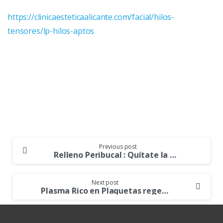
https://clinicaesteticaalicante.com/facial/hilos-
tensores/lp-hilos-aptos
Continue
Previous post
Reading
Relleno Peribucal : Quítate la mascarilla y sonríe
Next post
Plasma Rico en Plaquetas regenerador celular, nueva juventud