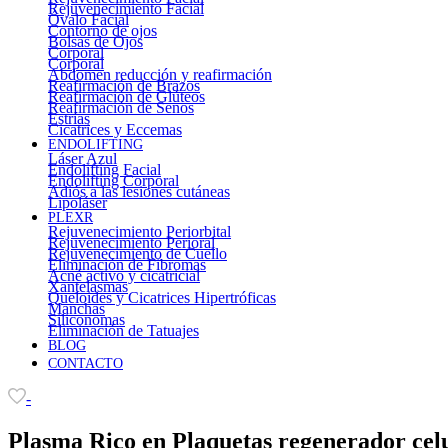
Rejuvenecimiento Facial
Óvalo Facial
Contorno de ojos
Bolsas de Ojos
Corporal
Corporal
Abdomen reducción y reafirmación
Reafirmación de Brazos
Reafirmación de Glúteos
Reafirmación de Senos
Estrías
Cicatrices y Eccemas
ENDOLIFTING
Láser Azul
Endolifting Facial
Endolifting Corporal
Adiós a las lesiones cutáneas
Lipoláser
PLEXR
Rejuvenecimiento Periorbital
Rejuvenecimiento Perioral
Rejuvenecimiento de Cuello
Eliminación de Fibromas
Acné activo y cicatricial
Xantelasmas
Queloides y Cicatrices Hipertróficas
Manchas
Siliconomas
Eliminación de Tatuajes
BLOG
CONTACTO
-
Plasma Rico en Plaquetas regenerador cel