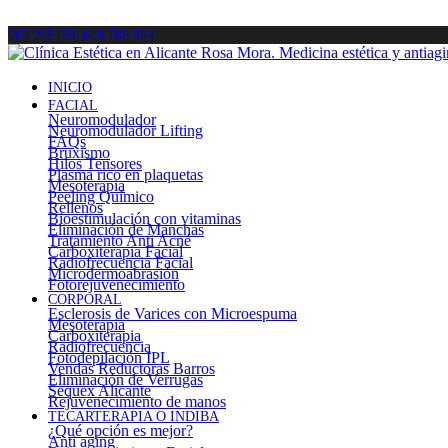
965 205 956
618 788 564
INICIO
FACIAL
Neuromodulador
Neuromodulador Lifting
FAQs
Bruxismo
Hilos Tensores
Plasma rico en plaquetas
Mesoterapia
Peeling Químico
Rellenos
Bioestimulación con vitaminas
Eliminación de Manchas
Tratamiento Anti Acné
Carboxiterapia Facial
Radiofrecuencia Facial
Microdermoabrasión
Fotorejuvenecimiento
CORPORAL
Esclerosis de Varices con Microespuma
Mesoterapia
Carboxiterapia
Radiofrecuencia
Fotodepilación IPL
Vendas Reductoras Barros
Eliminación de Verrugas
Sequex Alicante
Rejuvenecimiento de manos
TECARTERAPIA O INDIBA
¿Qué opción es mejor?
Anti aging