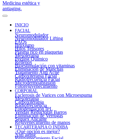
INICIO
FACIAL
Neuromodulador
Neuromodulador Lifting
FAQs
Bruxismo
Hilos Tensores
Plasma rico en plaquetas
Mesoterapia
Peeling Químico
Rellenos
Bioestimulación con vitaminas
Eliminación de Manchas
Tratamiento Anti Acné
Carboxiterapia Facial
Radiofrecuencia Facial
Microdermoabrasión
Fotorejuvenecimiento
CORPORAL
Esclerosis de Varices con Microespuma
Mesoterapia
Carboxiterapia
Radiofrecuencia
Fotodepilación IPL
Vendas Reductoras Barros
Eliminación de Verrugas
Sequex Alicante
Rejuvenecimiento de manos
TECARTERAPIA O INDIBA
¿Qué opción es mejor?
Anti aging
Rejuvenecimiento Facial