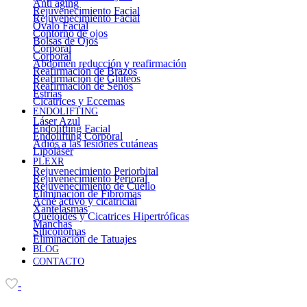
Anti aging
Rejuvenecimiento Facial
Rejuvenecimiento Facial
Óvalo Facial
Contorno de ojos
Bolsas de Ojos
Corporal
Corporal
Abdomen reducción y reafirmación
Reafirmación de Brazos
Reafirmación de Glúteos
Reafirmación de Senos
Estrías
Cicatrices y Eccemas
ENDOLIFTING
Láser Azul
Endolifting Facial
Endolifting Corporal
Adiós a las lesiones cutáneas
Lipoláser
PLEXR
Rejuvenecimiento Periorbital
Rejuvenecimiento Perioral
Rejuvenecimiento de Cuello
Eliminación de Fibromas
Acné activo y cicatricial
Xantelasmas
Queloides y Cicatrices Hipertróficas
Manchas
Siliconomas
Eliminación de Tatuajes
BLOG
CONTACTO
-