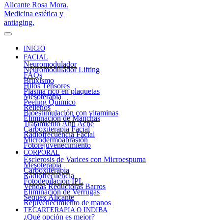
INICIO
FACIAL
Neuromodulador
Neuromodulador Lifting
FAQs
Bruxismo
Hilos Tensores
Plasma rico en plaquetas
Mesoterapia
Peeling Químico
Rellenos
Bioestimulación con vitaminas
Eliminación de Manchas
Tratamiento Anti Acné
Carboxiterapia Facial
Radiofrecuencia Facial
Microdermoabrasión
Fotorejuvenecimiento
CORPORAL
Esclerosis de Varices con Microespuma
Mesoterapia
Carboxiterapia
Radiofrecuencia
Fotodepilación IPL
Vendas Reductoras Barros
Eliminación de Verrugas
Sequex Alicante
Rejuvenecimiento de manos
TECARTERAPIA O INDIBA
¿Qué opción es mejor?