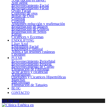
¿Qué opción es mejor?
Anti aging
Rejuvenecimiento Facial
Rejuvenecimiento Facial
Óvalo Facial
Contorno de ojos
Bolsas de Ojos
Corporal
Corporal
Abdomen reducción y reafirmación
Reafirmación de Brazos
Reafirmación de Glúteos
Reafirmación de Senos
Estrías
Cicatrices y Eccemas
ENDOLIFTING
Láser Azul
Endolifting Facial
Endolifting Corporal
Adiós a las lesiones cutáneas
Lipoláser
PLEXR
Rejuvenecimiento Periorbital
Rejuvenecimiento Perioral
Rejuvenecimiento de Cuello
Eliminación de Fibromas
Acné activo y cicatricial
Xantelasmas
Queloides y Cicatrices Hipertróficas
Manchas
Siliconomas
Eliminación de Tatuajes
BLOG
CONTACTO
618 788 564